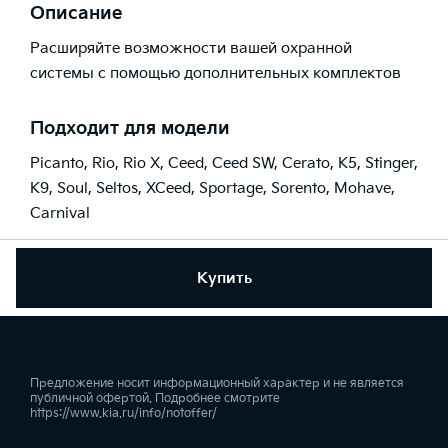
Описание
Расширяйте возможности вашей охранной
системы с помощью дополнительных комплектов
Подходит для модели
Picanto
,
Rio
,
Rio X
,
Ceed
,
Ceed SW
,
Cerato
,
K5
,
Stinger
,
K9
,
Soul
,
Seltos
,
XCeed
,
Sportage
,
Sorento
,
Mohave
,
Carnival
Купить
Предложение носит информационный характер и не является
публичной офертой. Подробнее смотрите
https://www.kia.ru/info/notoffer/