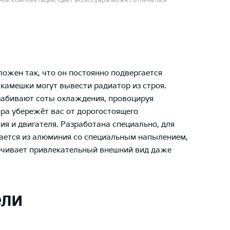
ой комплектации. Цвет аксессуара может отличаться
ожен так, что он постоянно подвергается
камешки могут вывести радиатор из строя.
 забивают соты охлаждения, провоцируя
ора убережёт вас от дорогостоящего
я и двигателя. Разработана специально, для
ается из алюминия со специальным напылением,
ечивает привлекательный внешний вид даже
ели