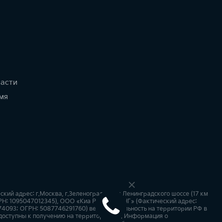
части
мя
й адрес: г.Москва, г.Зеленоград, 37км Ленинградского шоссе (17 км
ГРН: 1095047012345), ООО «Киа Россия и СНГ» (Фактический адрес:
674093; ОГРН: 5087746291760) ведут деятельность на территории РФ в
 доступны к получению на территории РФ. Информация о