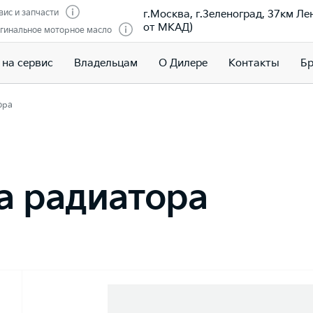
г.Москва, г.Зеленоград, 37км Ле
вис и запчасти
от МКАД)
гинальное моторное масло
 на сервис
Владельцам
О Дилере
Контакты
Бр
ора
а радиатора